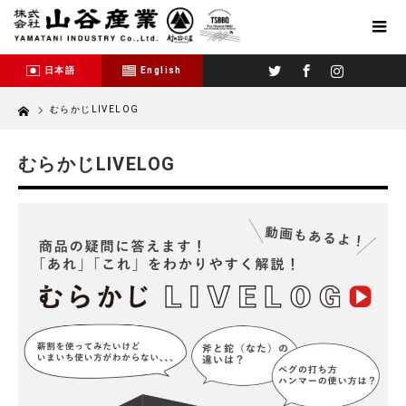
Twitter
Facebook
Instagram
日本語
English
Home
むらかじLIVELOG
むらかじLIVELOG