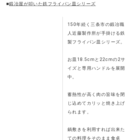
■
鍛冶屋が叩いた鉄フライパン皿シリーズ
150年続く三条市の鍛冶職
人近藤製作所が手掛ける鉄
製フライパン皿シリーズ。
お皿18.5cmと22cmの2サ
イズと専用ハンドルを展開
中。
蓄熱性が高く肉の旨味を閉
じ込めてカリッと焼き上げ
られます。
鍋敷きを利用すれば出来た
ての料理をそのまま食卓