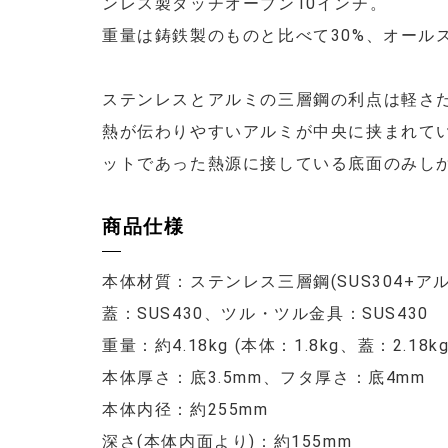
ンレス製ダッチオーブン10インチ。
重量は鋳鉄製のものと比べて30%、オール
ステンレスとアルミの三層鋼の利点は軽さ
熱が伝わりやすいアルミが中央に挟まれて
ットであった熱源に接している底面のみし
商品仕様
本体材質：ステンレス三層鋼(SUS304+アルミ
蓋：SUS430、ツル・ツル金具：SUS430
重量：約4.18kg (本体：1.8kg、蓋：2.18kg
本体厚さ：底3.5mm、フタ厚さ：底4mm
本体内径：約255mm
深さ(本体内面より)：約155mm