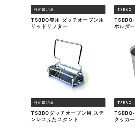
村の鍛冶屋
TSBBQ
,
TSBBQ専用 ダッチオーブン用
TSBBQ
リッドリフター
ホルダ
TSBBQ
村の鍛冶屋
TSBBQ
,
TSBBQダッチオーブン用 ステ
TSBBQ
ンレスふたスタンド
クッカー 
TSBBQ