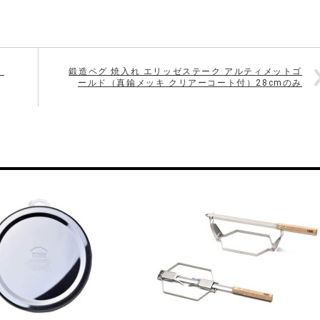
）
鍛造ペグ 焼入れ エリッゼステーク アルティメットゴ
ールド（真鍮メッキ クリアーコート付）28cmのみ