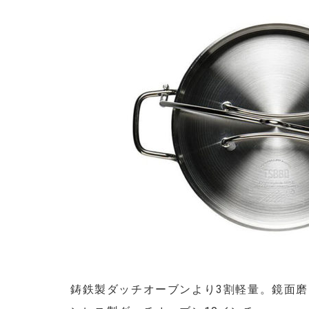
鋳鉄製ダッチオーブンより3割軽量。鏡面