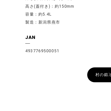
高さ(蓋付き)：約150mm
容量：約5.4L
製造：新潟県燕市
JAN
4937769500051
村の鍛