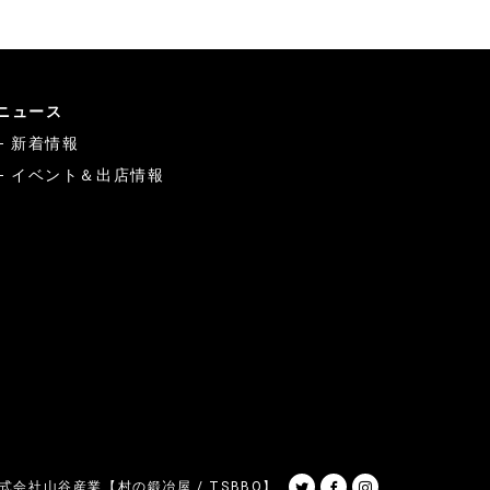
ニュース
新着情報
イベント＆出店情報
Twitter
Facebook
Instagram
式会社山谷産業【村の鍛冶屋 / TSBBQ】