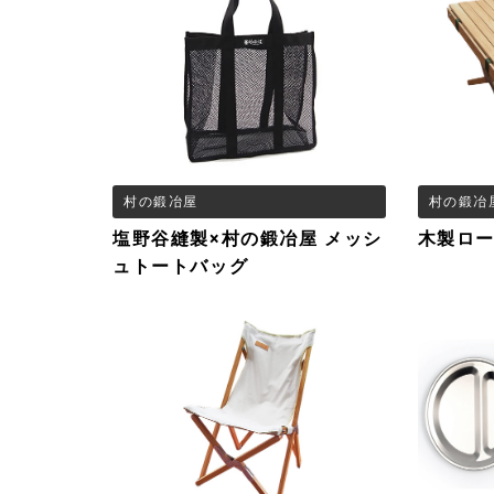
村の鍛冶屋
村の鍛冶
塩野谷縫製×村の鍛冶屋 メッシ
木製ロ
ュトートバッグ