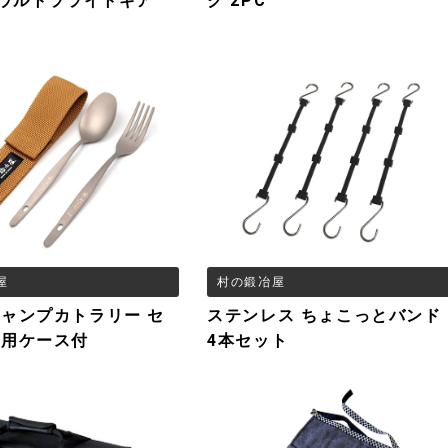
 ウルトラライトギア
ク 2PC
屋
村の鍛冶屋
ャンプカトラリー セ
ステンレス ちょこっとバンド
専用ケース付
4本セット