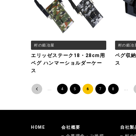
村の鍛冶屋
村の鍛冶
エリッゼステーク18・28cm用
ペグ収
ペグ ハンマーショルダーケー
ス
ス
<
...
4
5
6
7
8
...
HOME
会社概要
自社製
企業理念・ご挨拶
村の