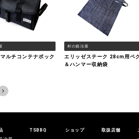
屋
村の鍛冶屋
納マルチコンテナボック
エリッゼステーク 28cm用ペ
＆ハンマー収納袋
>
品
TSBBQ
ショップ
取扱店舗
鍛冶屋