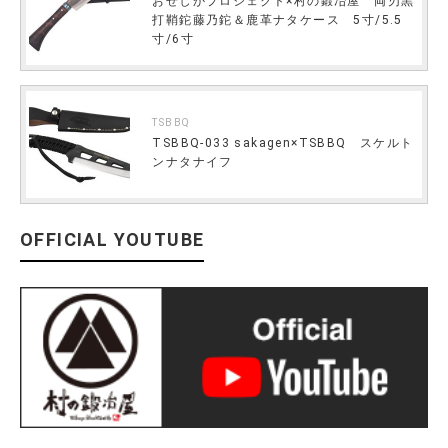
おぜしかプロジェクト×村の鍛冶屋 両刃黒
打鞘鉈藤乃鉈＆鹿革ナタケース 5寸/5.5
寸/6寸
TSBBQ
TSBBQ-033 sakagen×TSBBQ スケルト
ンナタナイフ
OFFICIAL YOUTUBE