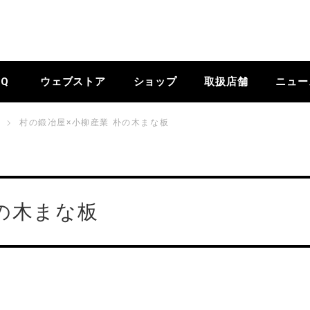
BQ
ウェブストア
ショップ
取扱店舗
ニュー
村の鍛冶屋×小柳産業 朴の木まな板
の木まな板