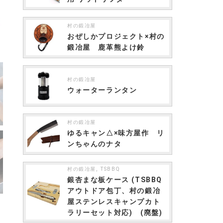
村の鍛冶屋
おぜしかプロジェクト×村の
鍛冶屋 鹿革熊よけ鈴
村の鍛冶屋
ウォーターランタン
村の鍛冶屋
ゆるキャン△×味方屋作 リ
ンちゃんのナタ
,
村の鍛冶屋
TSBBQ
銀杏まな板ケース (TSBBQ
アウトドア包丁、村の鍛冶
屋ステンレスキャンプカト
ラリーセット対応) (廃盤)