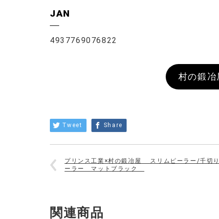
JAN
4937769076822
村の鍛冶
Tweet
Share
プリンス工業×村の鍛冶屋 スリムピーラー/千切
ーラー マットブラック
関連商品