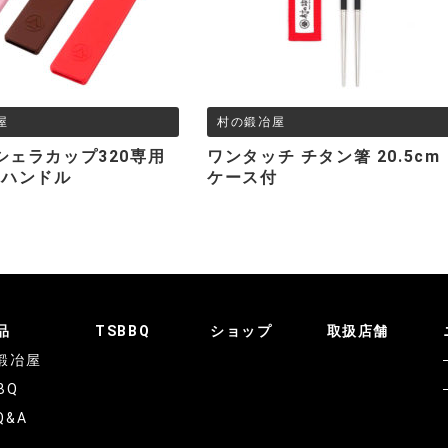
屋
村の鍛冶屋
Qシェラカップ320専用
ワンタッチ チタン箸 20.5cm
ンハンドル
ケース付
品
TSBBQ
ショップ
取扱店舗
鍛冶屋
BQ
Q&A