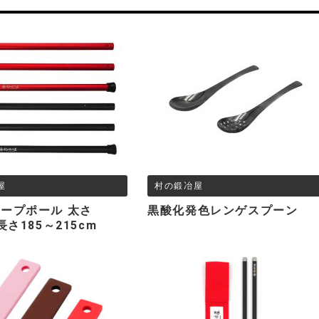
屋
村の鍛冶屋
ープポール 太さ
黒酸化発色レンゲスプーン
長さ185～215cm