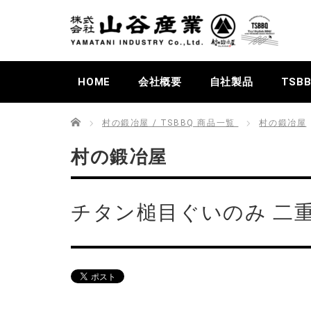
HOME
会社概要
自社製品
TSB
Home
村の鍛冶屋 / TSBBQ 商品一覧
村の鍛冶屋
村の鍛冶屋
チタン槌目ぐいのみ 