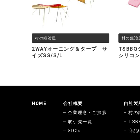
村の鍛冶屋
村の鍛冶
2WAYオーニング＆タープ サ
TSBB
イズSS/S/L
シリコ
HOME
会社概要
自社製
企業理念・ご挨拶
村の
取引先一覧
TSB
SDGs
商品