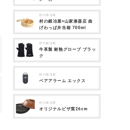
村の鍛冶屋
村の鍛冶屋×山家漆器店 曲
げわっぱ弁当箱 700ml
村の鍛冶屋
牛革製 耐熱グローブ ブラッ
ク
村の鍛冶屋
ベアアラーム エックス
村の鍛冶屋
オリジナルピザ窯26cm