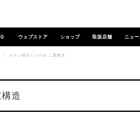
BQ
ウェブストア
ショップ
取扱店舗
ニュー
チタン槌目ぐいのみ 二重構造
二重構造