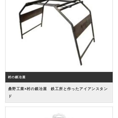
村の鍛冶屋
桑野工業×村の鍛冶屋 鉄工所と作ったアイアンスタン
ド