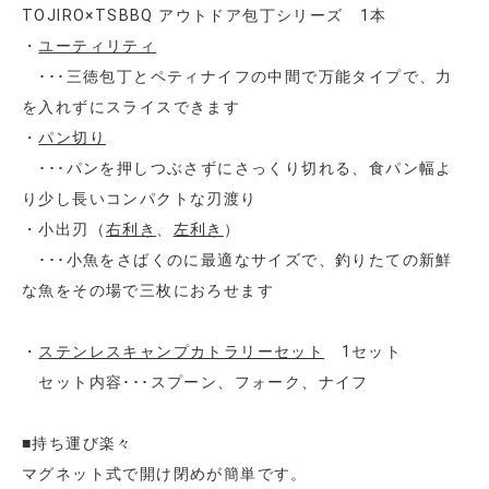
TOJIRO×TSBBQ アウトドア包丁シリーズ 1本
・
ユーティリティ
･･･三徳包丁とペティナイフの中間で万能タイプで、力
を入れずにスライスできます
・
パン切り
･･･パンを押しつぶさずにさっくり切れる、食パン幅よ
り少し長いコンパクトな刃渡り
・小出刃（
右利き
、
左利き
）
･･･小魚をさばくのに最適なサイズで、釣りたての新鮮
な魚をその場で三枚におろせます
・
ステンレスキャンプカトラリーセット
1セット
セット内容･･･スプーン、フォーク、ナイフ
■持ち運び楽々
マグネット式で開け閉めが簡単です。