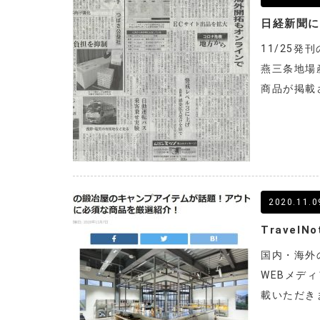
日経新聞
11/25
燕三条地場産
商品が掲載
2020.11.0
Trave
国内・海外
WEBメディ
載いただき