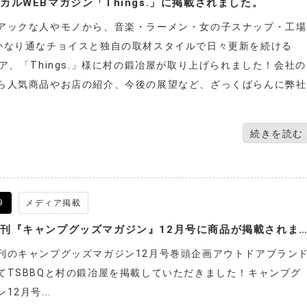
カルWEBマガジン「Things.」に掲載されました。
アックな人やモノから、音楽・ラーメン・女の子スナップ・工場
かなり通なチョイスと独自の取材スタイルで日々更新を続ける
ィア、「Things.」様に村の鍛冶屋が取り上げられました！会社の
ら人気商品やお店の紹介、今後の展望など、ざっくばらんに弊社
続きを読む
9
メディア掲載
徳間書店発刊『キャンプグッズマガジン』12月号に商品が掲載されました
刊のキャンプグッズマガジン12月号巻頭企画アウトドアブラン
てTSBBQと村の鍛冶屋を掲載していただきました！キャンプグ
12月号...