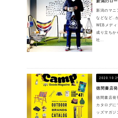
新潟のロー
新潟のマニ
などなど…
WEBメデ
成り立ちか
社...
2020.10.2
徳間書店発
カタログに
ッズマガジン