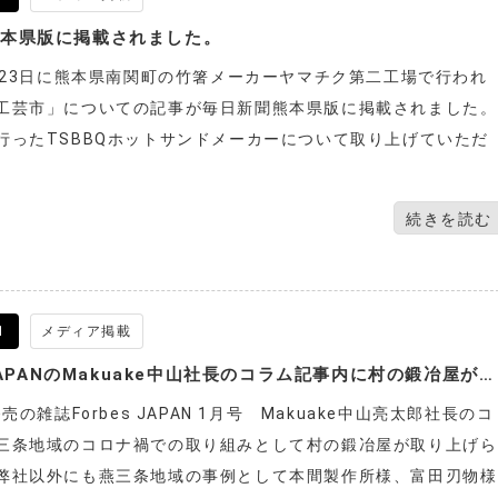
熊本県版に掲載されました。
日~23日に熊本県南関町の竹箸メーカーヤマチク第二工場で行われ
工芸市」についての記事が毎日新聞熊本県版に掲載されました。
行ったTSBBQホットサンドメーカーについて取り上げていただ
続きを読む
1
メディア掲載
Forbes JAPANのMakuake中山社長のコラム記事内に村の鍛冶屋が登場しました。
発売の雑誌Forbes JAPAN 1月号 Makuake中山亮太郎社長のコ
三条地域のコロナ禍での取り組みとして村の鍛冶屋が取り上げら
弊社以外にも燕三条地域の事例として本間製作所様、富田刃物様