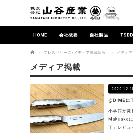
HOME
会社概要
自社製品
TSB
Home
プレスリリース/メディア掲載情報
メディア
メディア掲載
2020.12.1
@DIME
小学館が発
Makuak
丁』レビュ