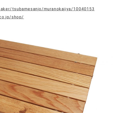
/maker/tsubamesanjo/muranokajiya/10040153
co.jp/shop/