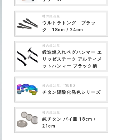
村の鍛冶屋
ウルトラトング ブラッ
ク 18cm / 24cm
村の鍛冶屋
鍛造焼入れペグハンマー エ
リッゼステーク アルティメ
ットハンマー ブラック柄
,
村の鍛冶屋
TSBBQ
チタン陽酸化発色シリーズ
村の鍛冶屋
純チタン パイ皿 18cm /
21cm