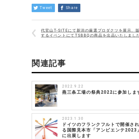
品
Tweet
Share
銀
座
店
様
代官山T-SITEにて新潟の厳選プロダクツを展示、
「つ
するイベントにてTSBBQの商品を出品いたしまし
な
が
る
市」
関連記事
に
村
の
鍛
冶
2022.9.22
燕三条工場の祭典2022に参加しま
屋
の
商
品
が
2023.1.30
並
ドイツのフランクフルトで開催さ
び
る国際見本市「アンビエンテ2023
ま
に出展します