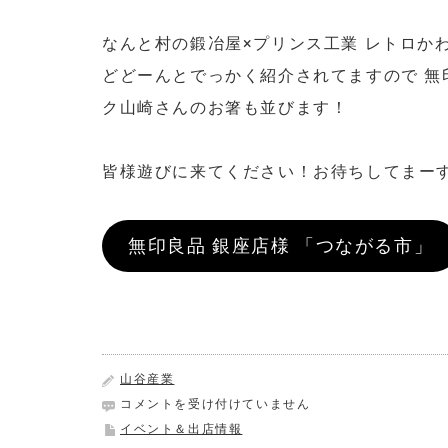
なんと村の鍛冶屋×プリンス工業 レトロか
どどーんとでっかく紹介されてますので 無
ク山崎さんのお箸も並びます！
皆様遊びに来てください！お待ちしてまー
無印良品 銀座店様 「つながる市」
山谷産業
無
コメントを受け付けていません
印
イベント＆出店情報
良