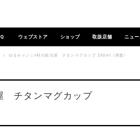
BQ
ウェブストア
ショップ
取扱店舗
ニュー
ゆるキャン△×村の鍛冶屋 チタンマグカップ 280ml（廃盤）
屋 チタンマグカップ