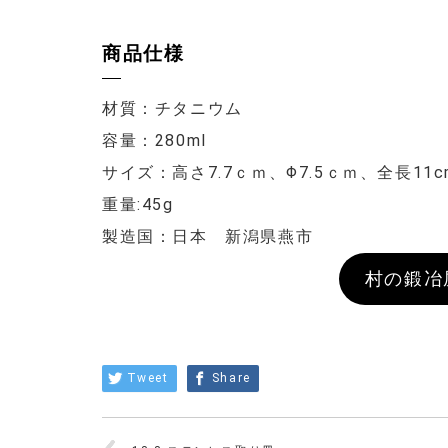
商品仕様
材質：チタニウム
容量：280ml
サイズ：高さ7.7ｃｍ、Φ7.5ｃｍ、全長11c
重量:45g
製造国：日本 新潟県燕市
村の鍛冶
Tweet
Share