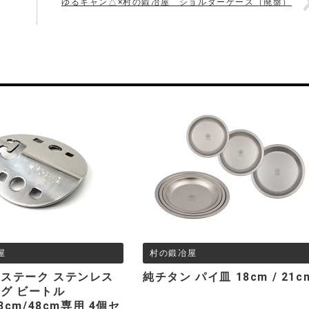
ゆるキャン△×村の鍛冶屋 ショルダーケース（廃盤）
屋
村の鍛冶屋
ステーク ステンレス
純チタン パイ皿 18cm / 21c
グ ビートル
38cm/48cm専用 4個セ