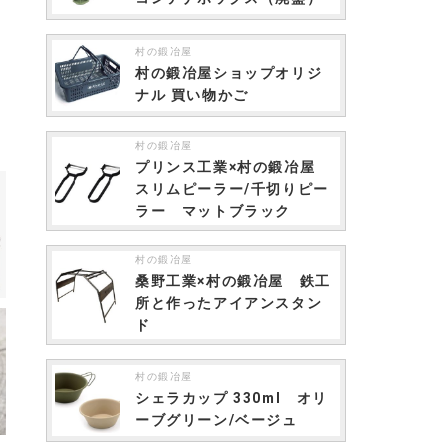
村の鍛冶屋
村の鍛冶屋ショップオリジ
ナル 買い物かご
村の鍛冶屋
プリンス工業×村の鍛冶屋
スリムピーラー/千切りピー
ラー マットブラック
村の鍛冶屋
桑野工業×村の鍛冶屋 鉄工
所と作ったアイアンスタン
ド
村の鍛冶屋
シェラカップ 330ml オリ
ーブグリーン/ベージュ