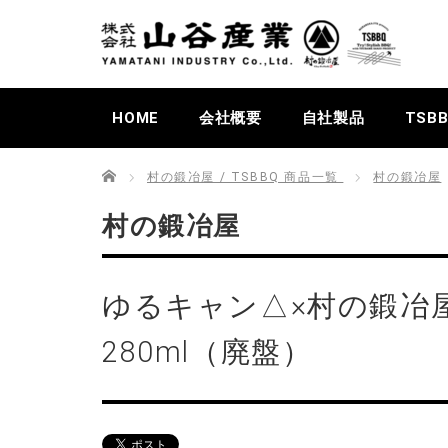
HOME
会社概要
自社製品
TSB
Home
村の鍛冶屋 / TSBBQ 商品一覧
村の鍛冶屋
村の鍛冶屋
ゆるキャン△×村の鍛冶
280ml（廃盤）