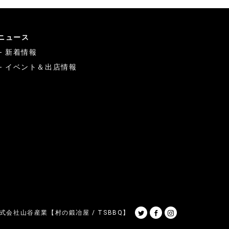
ニュース
新着情報
イベント＆出店情報
Twitter
Facebook
Instagram
式会社山谷産業【村の鍛冶屋 / TSBBQ】