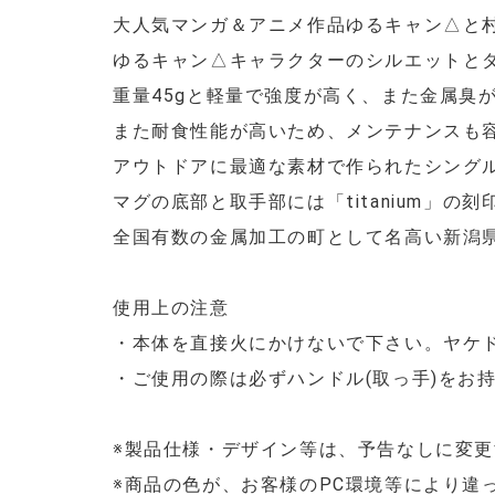
大人気マンガ＆アニメ作品ゆるキャン△と
ゆるキャン△キャラクターのシルエットと
重量45gと軽量で強度が高く、また金属臭
また耐食性能が高いため、メンテナンスも
アウトドアに最適な素材で作られたシング
マグの底部と取手部には「titanium」の刻
全国有数の金属加工の町として名高い新潟
使用上の注意
・本体を直接火にかけないで下さい。ヤケ
・ご使用の際は必ずハンドル(取っ手)をお
※製品仕様・デザイン等は、予告なしに変
※商品の色が、お客様のPC環境等により違