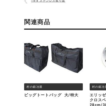
18-8 ステンレス取り皿
関連商品
村の鍛冶屋
村の鍛冶
ビッグトートバッグ 大/特大
エリッゼ
クロスペ
28cm/