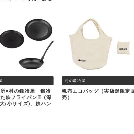
屋
村の鍛冶屋
所×村の鍛冶屋 鍛冶
帆布エコバッグ（実店舗限定
た鉄フライパン皿 (深
売）
/大/小サイズ)、鉄ハン