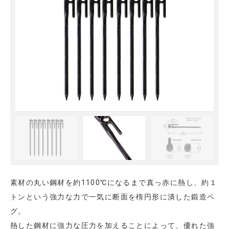
素材の丸い鋼材を約1100℃になるまで真っ赤に熱し、約１
トンという強力な力で一気に断面を楕円形に潰した鍛造ペ
グ。
熱した鋼材に強力な圧力を加えることによって、優れた強