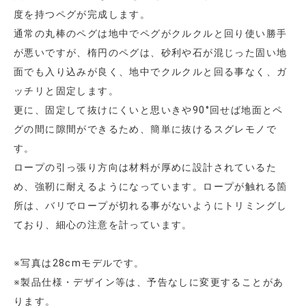
度を持つペグが完成します。
通常の丸棒のペグは地中でペグがクルクルと回り使い勝手
が悪いですが、楕円のペグは、砂利や石が混じった固い地
面でも入り込みが良く、地中でクルクルと回る事なく、ガ
ッチリと固定します。
更に、固定して抜けにくいと思いきや90°回せば地面とペ
グの間に隙間ができるため、簡単に抜けるスグレモノで
す。
ロープの引っ張り方向は材料が厚めに設計されているた
め、強靭に耐えるようになっています。ロープが触れる箇
所は、バリでロープが切れる事がないようにトリミングし
ており、細心の注意を計っています。
※写真は28cmモデルです。
※製品仕様・デザイン等は、予告なしに変更することがあ
ります。