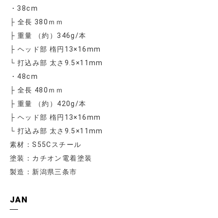
・38cm
├ 全長 380ｍｍ
├ 重量 （約）346g/本
├ ヘッド部 楕円13×16mm
└ 打込み部 太さ9.5×11mm
・48cm
├ 全長 480ｍｍ
├ 重量 （約）420g/本
├ ヘッド部 楕円13×16mm
└ 打込み部 太さ9.5×11mm
素材：S55Cスチール
塗装：カチオン電着塗装
製造：新潟県三条市
JAN