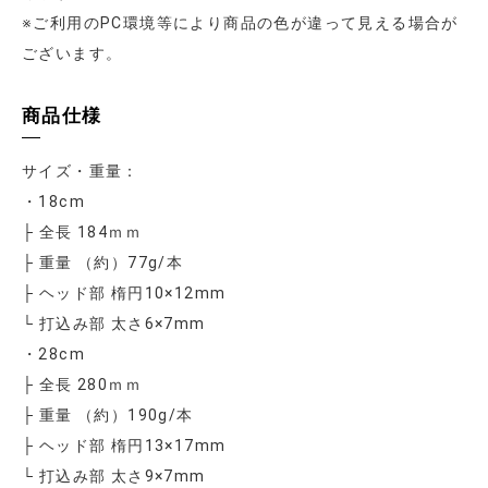
※ご利用のPC環境等により商品の色が違って見える場合が
ございます。
商品仕様
サイズ・重量：
・18cm
├ 全長 184ｍｍ
├ 重量 （約）77g/本
├ ヘッド部 楕円10×12mm
└ 打込み部 太さ6×7mm
・28cm
├ 全長 280ｍｍ
├ 重量 （約）190g/本
├ ヘッド部 楕円13×17mm
└ 打込み部 太さ9×7mm