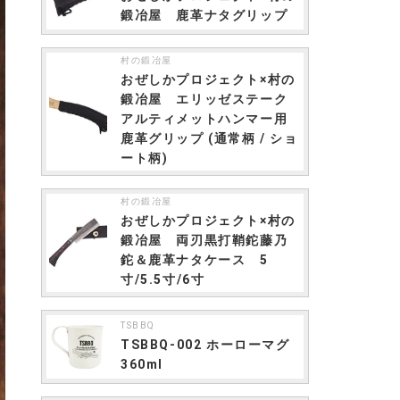
鍛冶屋 鹿革ナタグリップ
村の鍛冶屋
おぜしかプロジェクト×村の
鍛冶屋 エリッゼステーク
アルティメットハンマー用
鹿革グリップ (通常柄 / ショ
ート柄)
村の鍛冶屋
おぜしかプロジェクト×村の
鍛冶屋 両刃黒打鞘鉈藤乃
鉈＆鹿革ナタケース 5
寸/5.5寸/6寸
TSBBQ
TSBBQ-002 ホーローマグ
360ml