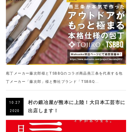
庖丁メーカー藤次郎様とTSBBQのコラボ商品燕三条を代表する包
丁メーカー「藤次郎」様と弊社ブランド「TSBBQ...
村の鍛冶屋が熊本に上陸！大日本工芸市に
10.27
出店します！
2020