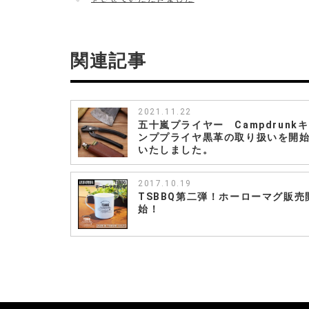
小
規
模
法
関連記事
人
部
門）
に
認
2021.11.22
五十嵐プライヤー Campdrunk
定
ンププライヤ黒革の取り扱いを開
さ
いたしました。
れ
ま
し
2017.10.19
た
TSBBQ第二弾！ホーローマグ販売
は
始！