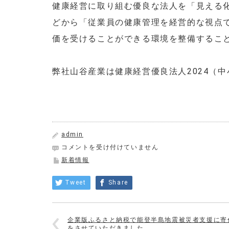
健康経営に取り組む優良な法人を「見える
どから「従業員の健康管理を経営的な視点
価を受けることができる環境を整備するこ
弊社山谷産業は健康経営優良法人2024（
admin
健
コメントを受け付けていません
康
新着情報
経
営
Tweet
Share
優
良
法
人
企業版ふるさと納税で能登半島地震被災者支援に寄
2024（中
をさせていただきました