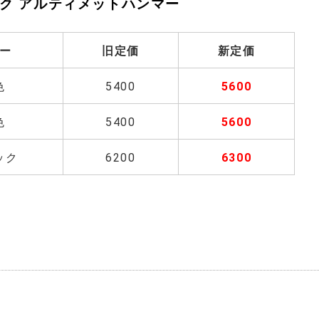
ク アルティメットハンマー
ー
旧定価
新定価
色
5400
5600
色
5400
5600
ック
6200
6300