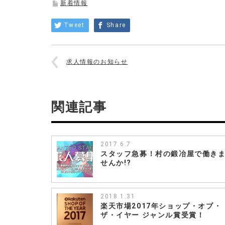
新着情報
商
品
Tweet
Share
価
格
改
定
求人情報のお知らせ
の
お
知
ら
関連記事
せ
は
2017.6.7
スタッフ急募！村の鍛冶屋で働き
せんか!?
2018.1.31
楽天市場2017年ショップ・オブ・
ザ・イヤー ジャンル賞受賞！