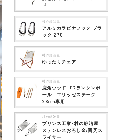
ド
村の鍛冶屋
アルミカラビナフック ブラ
ック 2PC
村の鍛冶屋
ゆったりチェア
村の鍛冶屋
鹿角ウッドLEDランタンポ
ール エリッゼステーク
28cm専用
村の鍛冶屋
プリンス工業×村の鍛冶屋
ステンレスおろし金/両刃ス
ライサー