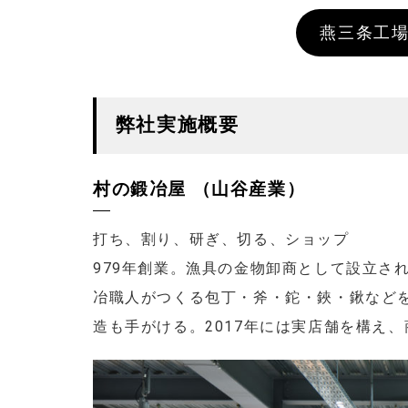
燕三条工場
弊社実施概要
村の鍛冶屋 （山谷産業）
打ち、割り、研ぎ、切る、ショップ
979年創業。漁具の金物卸商として設立さ
冶職人がつくる包丁・斧・鉈・鋏・鍬など
造も手がける。2017年には実店舗を構え、