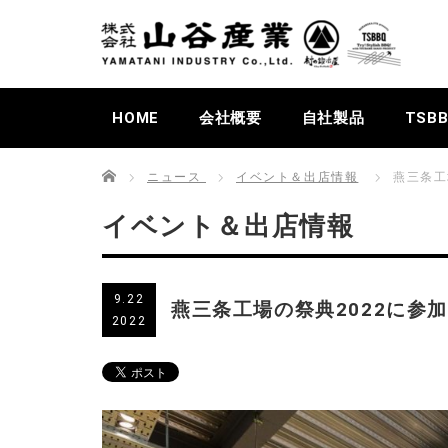
HOME
会社概要
自社製品
TSB
Home
ニュース
イベント＆出店情報
燕三条工
イベント＆出店情報
9.22
燕三条工場の祭典2022に参
2022