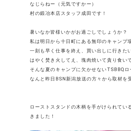
なじらねー（元気ですかー）
村の鍛冶本店スタッフ成田です！
暑いなか皆様いかがお過ごしでしょうか？
私は明日から十日町にある無印のキャンプ
一刻も早く仕事を終え、買い出しに行きた
はやく焚き火してえ、塊肉焼いて貪り食いて
そんな夏のキャンプに欠かせないTSBBQ
なんと昨日BSN新潟放送の方々から取材を
ローストスタンドの木柄を手がけられてい
きました！