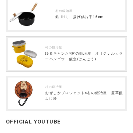
村の鍛冶屋
鉄 IHミニ揚げ鍋片手16cm
村の鍛冶屋
ゆるキャン△×村の鍛冶屋 オリジナルカラ
ーハンゴウ 飯盒(はんごう)
村の鍛冶屋
おぜしかプロジェクト×村の鍛冶屋 鹿革熊
よけ鈴
OFFICIAL YOUTUBE