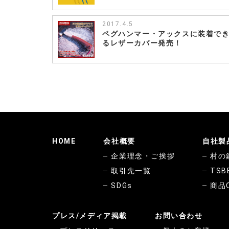
を
異
様
2017.4.5
に
ペグハンマー・アックスに装着で
安
るレザーカバー発売！
い
価
格
で
販
売
す
る
詐
欺
HOME
会社概要
自社製
行
為
企業理念・ご挨拶
村の
確
取引先一覧
TSB
認！
は
SDGs
商品
プレス/メディア掲載
お問い合わせ