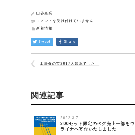
山谷産業
注
コメントを受け付けていません
意！
新着情報
amazon
マ
Tweet
Share
ー
ケ
ッ
ト
工場蚤の市2017大盛況でした！
プ
レ
イ
ス
で
関連記事
村
の
鍛
冶
屋
2022.3.7
300セット限定のペグ売上一部を
製
ライナへ寄付いたしました
品